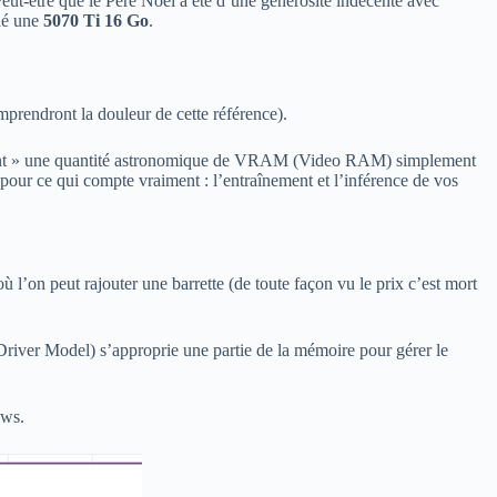
 Peut-être que le Père Noël a été d’une générosité indécente avec
lé une
5070 Ti 16 Go
.
rendront la douleur de cette référence).
 gâchent » une quantité astronomique de VRAM (Video RAM) simplement
pour ce qui compte vraiment : l’entraînement et l’inférence de vos
l’on peut rajouter une barrette (de toute façon vu le prix c’est mort
r Model) s’approprie une partie de la mémoire pour gérer le
ows.