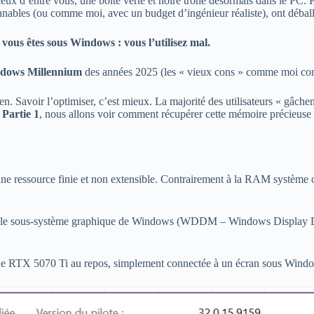
nceux d’entre vous, une boîte verte et noire trône désormais dans le PC.
nables (ou comme moi, avec un budget d’ingénieur réaliste), ont débal
i vous êtes sous Windows : vous l’utilisez mal.
dows Millennium
des années 2025 (les « vieux cons » comme moi comp
 bien. Savoir l’optimiser, c’est mieux. La majorité des utilisateurs «
a
Partie 1
, nous allons voir comment récupérer cette mémoire précieuse 
ne ressource finie et non extensible. Contrairement à la RAM système où 
e sous-système graphique de Windows (WDDM – Windows Display Drive
ne RTX 5070 Ti au repos, simplement connectée à un écran sous Wind