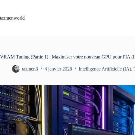
Passer
au
contenu
tazmenworld
VRAM Tuning (Partie 1) : Maximiser votre nouveau GPU pour l’IA (H
tazmen3
4 janvier 2026
Intelligence Artificielle (IA)
,