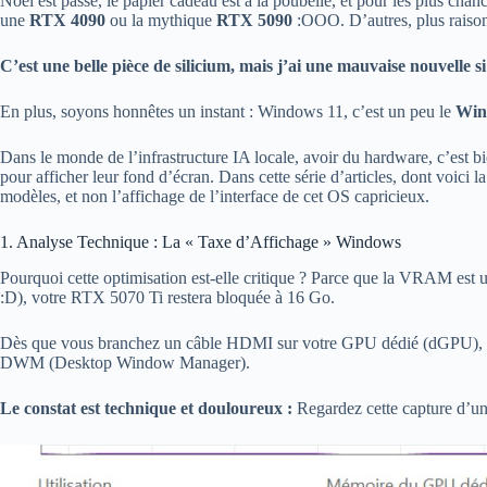
Noël est passé, le papier cadeau est à la poubelle, et pour les plus cha
une
RTX 4090
ou la mythique
RTX 5090
:OOO. D’autres, plus raison
C’est une belle pièce de silicium, mais j’ai une mauvaise nouvelle s
En plus, soyons honnêtes un instant : Windows 11, c’est un peu le
Win
Dans le monde de l’infrastructure IA locale, avoir du hardware, c’est
pour afficher leur fond d’écran. Dans cette série d’articles, dont voici l
modèles, et non l’affichage de l’interface de cet OS capricieux.
1. Analyse Technique : La « Taxe d’Affichage » Windows
Pourquoi cette optimisation est-elle critique ? Parce que la VRAM est u
:D), votre RTX 5070 Ti restera bloquée à 16 Go.
Dès que vous branchez un câble HDMI sur votre GPU dédié (dGPU), l
DWM (Desktop Window Manager).
Le constat est technique et douloureux :
Regardez cette capture d’u