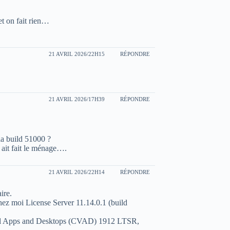
et on fait rien…
21 AVRIL 2026/22H15
RÉPONDRE
21 AVRIL 2026/17H39
RÉPONDRE
la build 51000 ?
 ait fait le ménage….
21 AVRIL 2026/22H14
RÉPONDRE
ire.
hez moi License Server 11.14.0.1 (build
irtual Apps and Desktops (CVAD) 1912 LTSR,