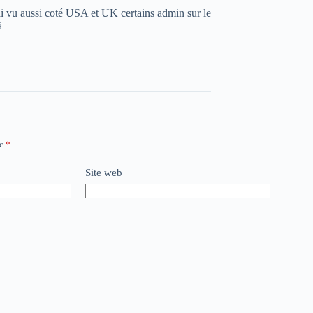
’ai vu aussi coté USA et UK certains admin sur le
à
ec
*
Site web