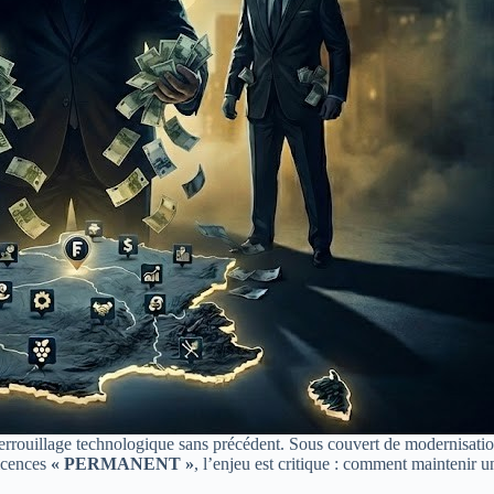
rouillage technologique sans précédent. Sous couvert de modernisation, 
licences
« PERMANENT »
, l’enjeu est critique : comment maintenir u