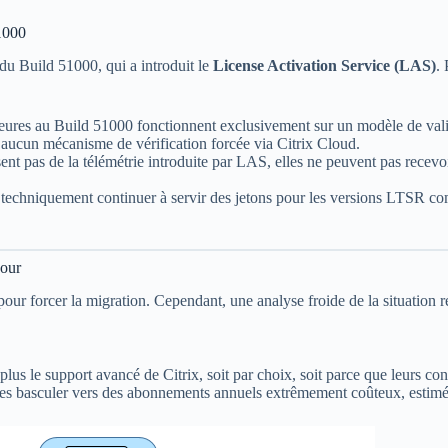
51000
du Build 51000, qui a introduit le
License Activation Service (LAS)
. 
eures au Build 51000 fonctionnent exclusivement sur un modèle de valida
aucun mécanisme de vérification forcée via Citrix Cloud.
nt pas de la télémétrie introduite par LAS, elles ne peuvent pas recevo
techniquement continuer à servir des jetons pour les versions LTSR c
jour
r forcer la migration. Cependant, une analyse froide de la situation ré
t plus le support avancé de Citrix, soit par choix, soit parce que leurs co
de les basculer vers des abonnements annuels extrêmement coûteux, estim