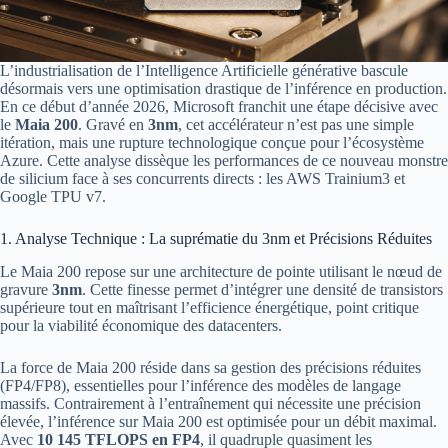
L’industrialisation de l’Intelligence Artificielle générative bascule
désormais vers une optimisation drastique de l’inférence en production.
En ce début d’année 2026, Microsoft franchit une étape décisive avec
le
Maia 200
. Gravé en
3nm
, cet accélérateur n’est pas une simple
itération, mais une rupture technologique conçue pour l’écosystème
Azure. Cette analyse dissèque les performances de ce nouveau monstre
de silicium face à ses concurrents directs : les AWS Trainium3 et
Google TPU v7.
1. Analyse Technique : La suprématie du 3nm et Précisions Réduites
Le Maia 200 repose sur une architecture de pointe utilisant le nœud de
gravure
3nm
. Cette finesse permet d’intégrer une densité de transistors
supérieure tout en maîtrisant l’efficience énergétique, point critique
pour la viabilité économique des datacenters.
La force de Maia 200 réside dans sa gestion des précisions réduites
(FP4/FP8), essentielles pour l’inférence des modèles de langage
massifs. Contrairement à l’entraînement qui nécessite une précision
élevée, l’inférence sur Maia 200 est optimisée pour un débit maximal.
Avec
10 145 TFLOPS en FP4
, il quadruple quasiment les