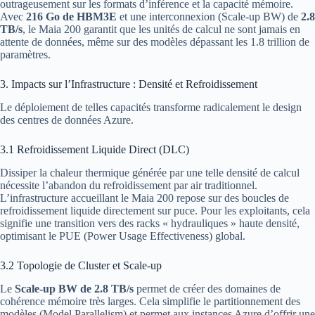
outrageusement sur les formats d’inférence et la capacité mémoire.
Avec
216 Go de HBM3E
et une interconnexion (Scale-up BW) de
2.8
TB/s
, le Maia 200 garantit que les unités de calcul ne sont jamais en
attente de données, même sur des modèles dépassant les 1.8 trillion de
paramètres.
3. Impacts sur l’Infrastructure : Densité et Refroidissement
Le déploiement de telles capacités transforme radicalement le design
des centres de données Azure.
3.1 Refroidissement Liquide Direct (DLC)
Dissiper la chaleur thermique générée par une telle densité de calcul
nécessite l’abandon du refroidissement par air traditionnel.
L’infrastructure accueillant le Maia 200 repose sur des boucles de
refroidissement liquide directement sur puce. Pour les exploitants, cela
signifie une transition vers des racks « hydrauliques » haute densité,
optimisant le PUE (Power Usage Effectiveness) global.
3.2 Topologie de Cluster et Scale-up
Le
Scale-up BW de 2.8 TB/s
permet de créer des domaines de
cohérence mémoire très larges. Cela simplifie le partitionnement des
modèles (Model Parallelism) et permet aux instances Azure d’offrir une