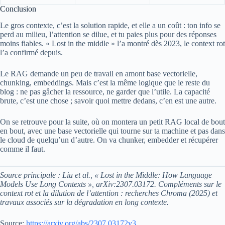
Conclusion
Le gros contexte, c’est la solution rapide, et elle a un coût : ton info se
perd au milieu, l’attention se dilue, et tu paies plus pour des réponses
moins fiables. « Lost in the middle » l’a montré dès 2023, le context rot
l’a confirmé depuis.
Le RAG demande un peu de travail en amont base vectorielle,
chunking, embeddings. Mais c’est la même logique que le reste du
blog : ne pas gâcher la ressource, ne garder que l’utile. La capacité
brute, c’est une chose ; savoir quoi mettre dedans, c’en est une autre.
On se retrouve pour la suite, où on montera un petit RAG local de bout
en bout, avec une base vectorielle qui tourne sur ta machine et pas dans
le cloud de quelqu’un d’autre. On va chunker, embedder et récupérer
comme il faut.
Source principale : Liu et al., « Lost in the Middle: How Language
Models Use Long Contexts », arXiv:2307.03172. Compléments sur le
context rot et la dilution de l’attention : recherches Chroma (2025) et
travaux associés sur la dégradation en long contexte.
Source:
https://arxiv.org/abs/2307.03172v3