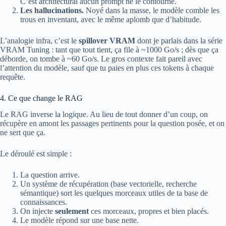
C’est architectural aucun prompt ne le contourne.
Les hallucinations.
Noyé dans la masse, le modèle comble les
trous en inventant, avec le même aplomb que d’habitude.
L’analogie infra, c’est le
spillover VRAM
dont je parlais dans la série
VRAM Tuning : tant que tout tient, ça file à ~1000 Go/s ; dès que ça
déborde, on tombe à ~60 Go/s. Le gros contexte fait pareil avec
l’attention du modèle, sauf que tu paies en plus ces tokens à chaque
requête.
4. Ce que change le RAG
Le RAG inverse la logique. Au lieu de tout donner d’un coup, on
récupère en amont les passages pertinents pour la question posée, et on
ne sert que ça.
Le déroulé est simple :
La question arrive.
Un système de récupération (base vectorielle, recherche
sémantique) sort les quelques morceaux utiles de ta base de
connaissances.
On injecte
seulement
ces morceaux, propres et bien placés.
Le modèle répond sur une base nette.