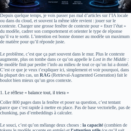
Depuis quelque temps, je vois passer pas mal d’articles sur l’IA locale
ou dans du cloud, et souvent la même idée revient : jouer sur le
contexte. Charger une grosse fenêtre de contexte pour « fixer l’état »
du modèle, cadrer son comportement et orienter le type de réponse
qu’il va te sortir. L’intention est bonne donner au modèle un maximum
de matière pour qu’il réponde juste.
Le problème, c’est que ça part souvent dans le mur. Plus le contexte
augmente, plus on tombe dans ce qu’on appelle le
Lost in the Middle
:
le modèle finit par perdre l’info au milieu de tout ce qu’on lui a donné.
C’est ce que je veux t’expliquer ici, simplement et voir pourquoi, dans
la plupart des cas, un
RAG
(Retrieval-Augmented Generation) fait le
boulot bien mieux qu’un gros contexte.
1. Le réflexe « balance tout, il triera »
Coller 800 pages dans la fenêtre et poser sa question, c’est tentant
parce que c’est rapide à mettre en place. Pas de base vectorielle, pas de
chunking, pas d’embeddings à calculer.
Le souci, c’est qu’on mélange deux choses :
la capacité
(combien de
tokens le modèle accepte en entrée) et
l’attention utile
(ce qu’il sait