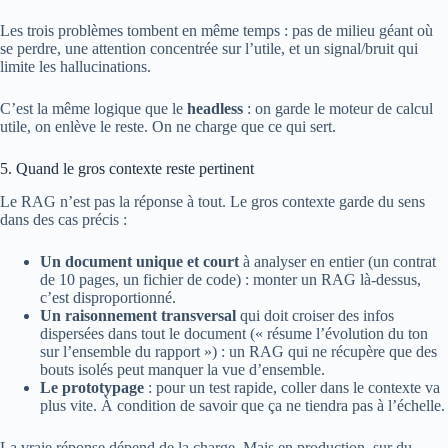
Les trois problèmes tombent en même temps : pas de milieu géant où
se perdre, une attention concentrée sur l’utile, et un signal/bruit qui
limite les hallucinations.
C’est la même logique que le
headless
: on garde le moteur de calcul
utile, on enlève le reste. On ne charge que ce qui sert.
5. Quand le gros contexte reste pertinent
Le RAG n’est pas la réponse à tout. Le gros contexte garde du sens
dans des cas précis :
Un document unique et court
à analyser en entier (un contrat
de 10 pages, un fichier de code) : monter un RAG là-dessus,
c’est disproportionné.
Un raisonnement transversal
qui doit croiser des infos
dispersées dans tout le document (« résume l’évolution du ton
sur l’ensemble du rapport ») : un RAG qui ne récupère que des
bouts isolés peut manquer la vue d’ensemble.
Le prototypage
: pour un test rapide, coller dans le contexte va
plus vite. À condition de savoir que ça ne tiendra pas à l’échelle.
La vraie réponse dépend de la charge. Mais en production, sur du